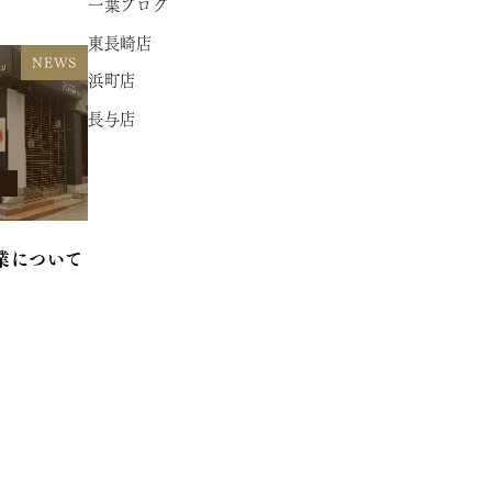
一葉ブログ
東長崎店
NEWS
浜町店
長与店
業について