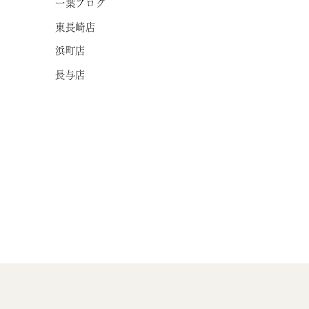
一葉ブログ
東長崎店
浜町店
長与店